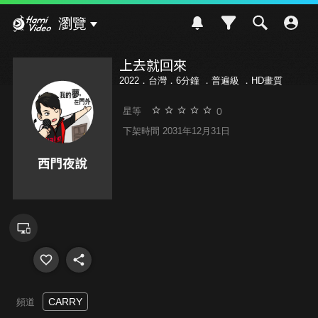
Hami Video
瀏覽
上去就回來
2022．台灣．6分鐘 ．
普遍級
．HD畫質
0
星等
下架時間 2031年12月31日
CARRY
頻道