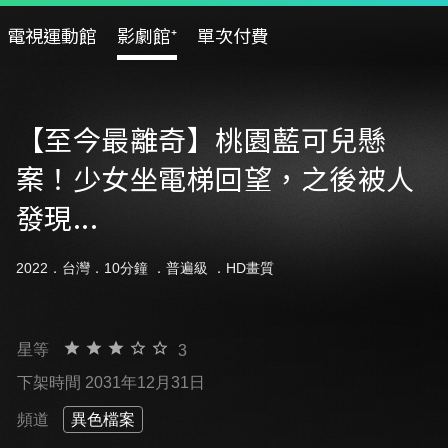
電視運動館
影劇館⁺
單次付費
【至今最離奇】桃園藍可兒懸
案！少女坐電梯回望，之後被人
發現...
2022．台灣．10分鐘 ．
普遍級
．HD畫質
星等
3
下架時間 2031年12月31日
頻道
異色檔案