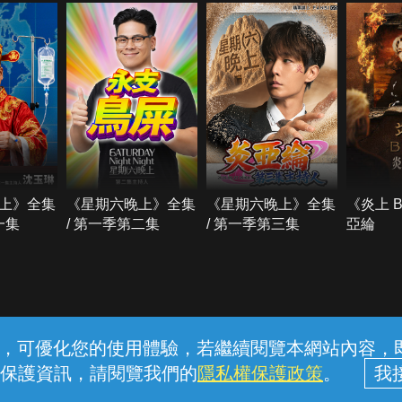
上》全集
《星期六晚上》全集
《星期六晚上》全集
《炎上 
一集
/ 第一季第二集
/ 第一季第三集
亞綸
常見問題
線上客服
服務條款
隱私權保護
內容，可優化您的使用體驗，若繼續閱覽本網站內容，即表
保護資訊，請閱覽我們的
隱私權保護政策
。
中華電信股份有限公司個人家庭分公司 (統一編號：96979949) © 2026
戲水， 遇雷雨、閃電、地震或山區烏雲密布時， 