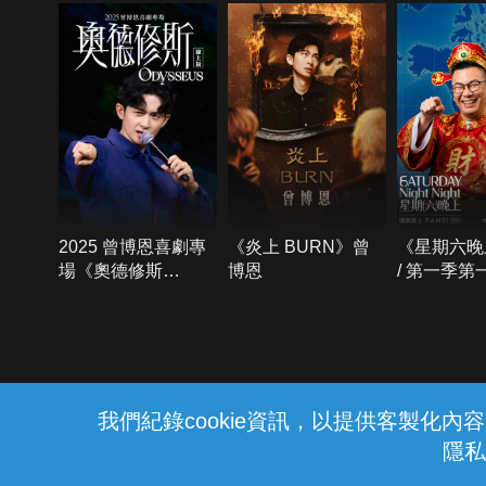
2025 曾博恩喜劇專
《炎上 BURN》曾
《星期六晚
場《奧德修斯
博恩
/ 第一季第
Odysseus》
{{notifyMsg}}
我們紀錄cookie資訊，以提供客製化
隱私
水域安全宣導
勿至不明或標示禁止之水域