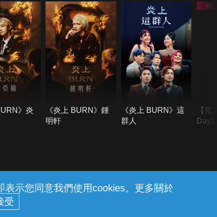
BURN》炎
《炎上 BURN》鍾
《炎上 BURN》這
【荒
明軒
群人
Day
難所
不了
示您同意我們使用cookies。更多關於
請趕快上岸。內政部消防署關心您