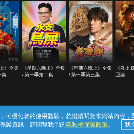
上》全集
《星期六晚上》全集
《星期六晚上》全集
《炎上 
一集
/ 第一季第二集
/ 第一季第三集
亞綸
常見問題
線上客服
服務條款
隱私權保護
內容，可優化您的使用體驗，若繼續閱覽本網站內容，即表
保護資訊，請閱覽我們的
隱私權保護政策
。
中華電信股份有限公司個人家庭分公司 (統一編號：96979949) © 2026