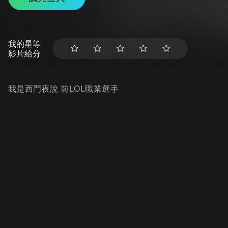
我的星等
影片給分
我是西門夜說 前LOL職業選手