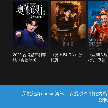
2025 曾博恩喜劇專
《炎上 BURN》曾
《星期六晚
場《奧德修斯
博恩
/ 第一季第
Odysseus》
{{notifyMsg}}
我們紀錄cookie資訊，以提供客製化
隱私