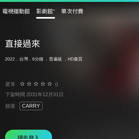
電視運動館
影劇館⁺
單次付費
直接過來
2022．台灣．6分鐘 ．
普遍級
．HD畫質
星等
0
下架時間 2031年12月31日
頻道
CARRY
請先登入