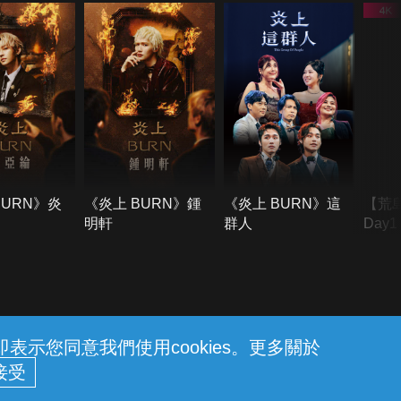
BURN》炎
《炎上 BURN》鍾
《炎上 BURN》這
【荒
明軒
群人
Day
難所
不了
示您同意我們使用cookies。更多關於