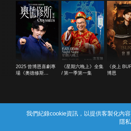
2025 曾博恩喜劇專
《星期六晚上》全集
《炎上 BU
場《奧德修斯
/ 第一季第一集
博恩
Odysseus》
{{notifyMsg}}
我們紀錄cookie資訊，以提供客製化
隱私