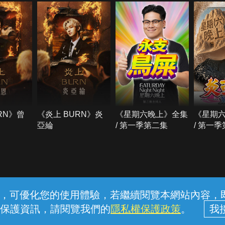
RN》曾
《炎上 BURN》炎
《星期六晚上》全集
《星期
亞綸
/ 第一季第二集
/ 第一
常見問題
線上客服
服務條款
隱私權保護
內容，可優化您的使用體驗，若繼續閱覽本網站內容，即表
保護資訊，請閱覽我們的
隱私權保護政策
。
中華電信股份有限公司個人家庭分公司 (統一編號：96979949) © 2026