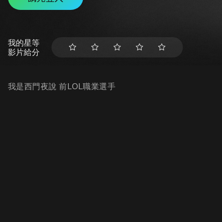
我的星等
影片給分
我是西門夜說 前LOL職業選手