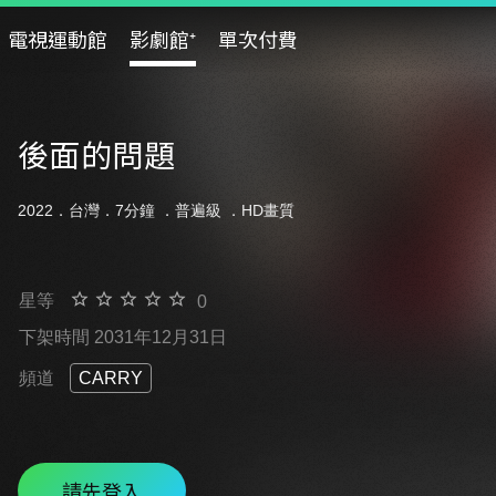
電視運動館
影劇館⁺
單次付費
後面的問題
2022．台灣．7分鐘 ．
普遍級
．HD畫質
星等
0
下架時間 2031年12月31日
頻道
CARRY
請先登入