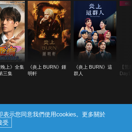
六晚上》全集
《炎上 BURN》鍾
《炎上 BURN》這
【荒
季第三集
明軒
群人
Day
難所
不了
示您同意我們使用cookies。更多關於