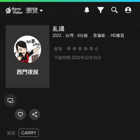
Hami Video
瀏覽
亂講
2022．台灣．6分鐘 ．
普遍級
．HD畫質
0
星等
下架時間 2031年12月31日
CARRY
頻道