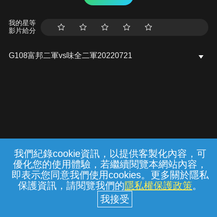
我的星等
影片給分
G108富邦二軍vs味全二軍20220721
我們紀錄cookie資訊，以提供客製化內容，可
{{notifyMsg}}
優化您的使用體驗，若繼續閱覽本網站內容，
常見問題
線上客服
服務條款
隱私權保護
即表示您同意我們使用cookies。更多關於隱私
保護資訊，請閱覽我們的
隱私權保護政策
。
中華電信股份有限公司個人家庭分公司
(統一編號：96979949) © 2026