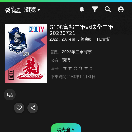
Hami Video
瀏覽
G108富邦二軍vs味全二軍
20220721
2022．207分鐘 ．
普遍級
．HD畫質
2022年二軍賽事
類型
國語
發音
0
星等
下架時間 2036年12月31日
請先登入