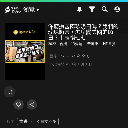
Hami Video
瀏覽
你聽過國際珍奶日嗎？我們的
珍珠奶茶，怎麼變美國的節
日？｜志祺七七
2022．台灣．10分鐘 ．
普遍級
．HD畫質
0
星等
下架時間 2031年12月31日
志祺七七 X 圖文不符
頻道