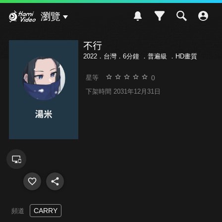
Hami Video
瀏覽
不行
2022．台灣．6分鐘 ．
普遍級
．HD畫質
0
星等
下架時間 2031年12月31日
CARRY
頻道