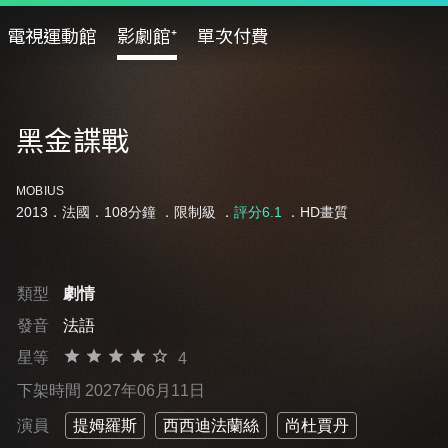
電視運動館
影劇館⁺
單次付費
黑金諜戰
MOBIUS
2013．法國．108分鐘 ．
限制級
．
評分6.1
．HD畫質
類型
劇情
發音
法語
星等
4
下架時間 2027年06月11日
演員
提姆羅斯
西西迪法蘭絲
尚杜賈丹