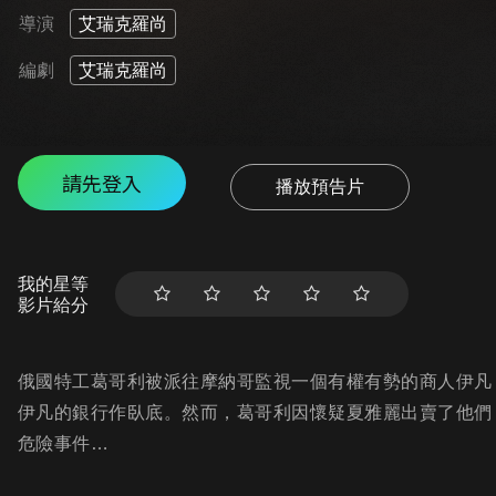
導演
艾瑞克羅尚
編劇
艾瑞克羅尚
請先登入
播放預告片
我的星等
影片給分
俄國特工葛哥利被派往摩納哥監視一個有權有勢的商人伊凡
伊凡的銀行作臥底。然而，葛哥利因懷疑夏雅麗出賣了他們
危險事件…