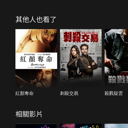
其他人也看了
6.0
紅顏奪命
刺殺交易
殺戮疑雲
相關影片
5.0