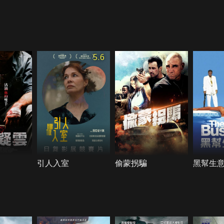
5.6
引人入室
偷蒙拐騙
黑幫生