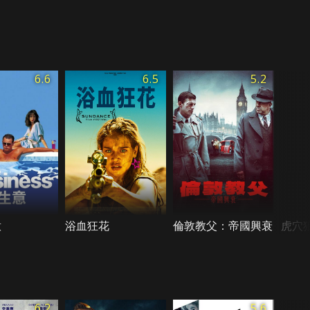
6.6
6.5
5.2
意
浴血狂花
倫敦教父：帝國興衰
虎穴
6.2
5.6