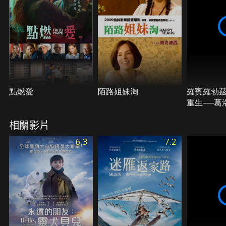
點燃愛
陌路姐妹淘
羅賓羅勃
重生──葛
奇
相關影片
6.3
7.2