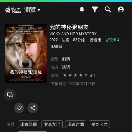
Hami Video
瀏覽
我的神秘狼朋友
VICKY AND HER MYSTERY
2022．法國．83分鐘 ．
普遍級
．
評分6.4
．
HD畫質
劇情
類型
法語
發音
4.1
星等
下架時間 2027年07月25日
演員
珊娜凱爾
文森艾巴
瑪蓮吉蘭
傑奇卡尤