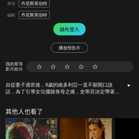
丹尼斯英伯特
導演
丹尼斯英伯特
編劇
請先登入
播放預告片
我的星等
影片給分
自從妻子過世後，8歲的維多利亞一直不願開口說
話，為了引導女兒擺脫喪母之痛，史蒂芬決定帶著維
多利亞搬到康塔爾山脈居住。在森林散步的途中，牧
羊人送給維多利亞一隻名為「Mystery」的小狗，
其他人也看了
Mystery的出現讓維多利亞的生活慢慢變得多彩，但
隨時間更迭，Mystery身為狼的事實也越發明顯。
6.4
5.2