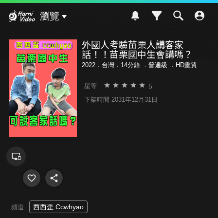
Hami Video
瀏覽
外國人考驗苗栗人講客家
話！！苗栗國中生會講嗎？
2022．台灣．14分鐘 ．
普遍級
．HD畫質
5
星等
下架時間 2031年12月31日
西西歪 Ccwhyao
頻道