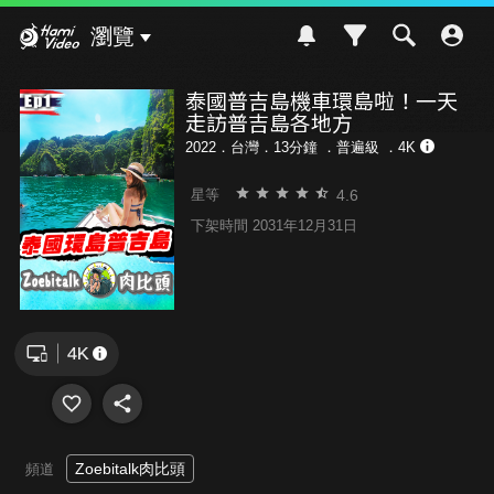
Hami Video
瀏覽
泰國普吉島機車環島啦！一天
走訪普吉島各地方
2022．台灣．13分鐘 ．
普遍級
．4K
4.6
星等
下架時間 2031年12月31日
Zoebitalk肉比頭
頻道