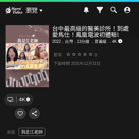
Hami Video
瀏覽
台中最高級的醫美診所！到處
愛馬仕！鳳凰電波初體驗!
2022．台灣．13分鐘 ．
普遍級
．4K
0
星等
下架時間 2031年12月31日
我是江老師
頻道