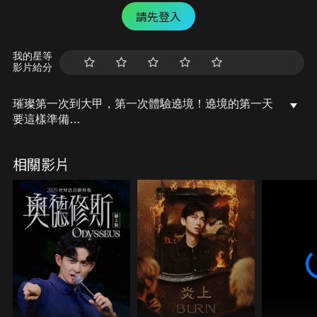
請先登入
我的星等
影片給分
璀璨第一次到大甲，第一次體驗遶境！遶境的第一天
要這樣準備
#媽祖 #遶境 #大甲
相關影片
////////////
合作信箱聯繫 >>> tristan@capsuleinc.cc