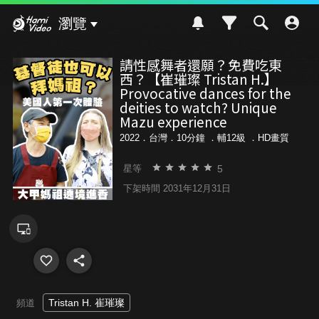
Hami Video
瀏覽
請性感舞者還願？免費吃東
西？【崔璀璨 Tristan H.】
Provocative dances for the
deities to watch? Unique
Mazu experience
2022．台灣．10分鐘 ．
輔12級
．HD畫質
5
星等
下架時間 2031年12月31日
Tristan H. 崔璀璨
頻道