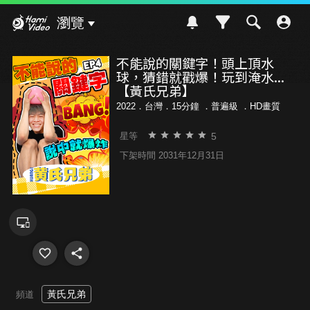
Hami Video
瀏覽
不能說的關鍵字！頭上頂水
球，猜錯就戳爆！玩到淹水...
【黃氏兄弟】
2022．台灣．15分鐘 ．
普遍級
．HD畫質
5
星等
下架時間 2031年12月31日
黃氏兄弟
頻道