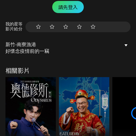
請先登入
我的星等
影片給分
新竹-南寮漁港
好懷念疫情前的一竊
相關影片