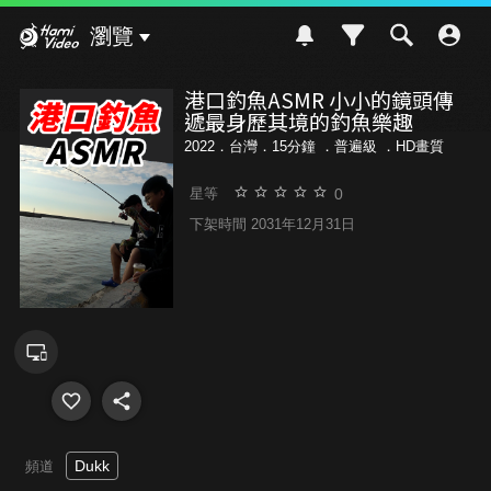
Hami Video
瀏覽
港口釣魚ASMR 小小的鏡頭傳
遞最身歷其境的釣魚樂趣
2022．台灣．15分鐘 ．
普遍級
．HD畫質
0
星等
下架時間 2031年12月31日
Dukk
頻道