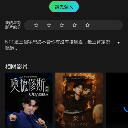
請先登入
我的星等
影片給分
NFT這三個字想必不管你有沒有接觸過，最近肯定都
聽過
誰又靠 NFT 撈了多少錢、或者是一張要價上百萬的
圖片等等的瘋狂故事
相關影片
但請各位要知道，並不是所有的 NFT 都是有價值的
東西呀
今天來跟大家介紹，在當前 NFT 界被許多人稱之為
藍籌（就是很值錢啦）的項目有哪些！