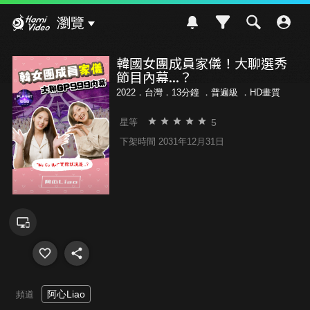
Hami Video
瀏覽
韓國女團成員家儀！大聊選秀
節目內幕...？
2022．台灣．13分鐘 ．
普遍級
．HD畫質
5
星等
下架時間 2031年12月31日
阿心Liao
頻道