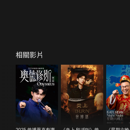
相關影片
2025 曾博恩喜劇專
《炎上 BURN》曾
《星期六晚