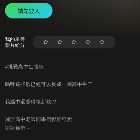
請先登入
我的星等
影片給分
#挑戰高中生接歌
嗎呀這些歌已經可以長成一個高中生了
我腦中還覺得很新欸(?
羅浮高中老師同學們都好可愛
謝謝你們～