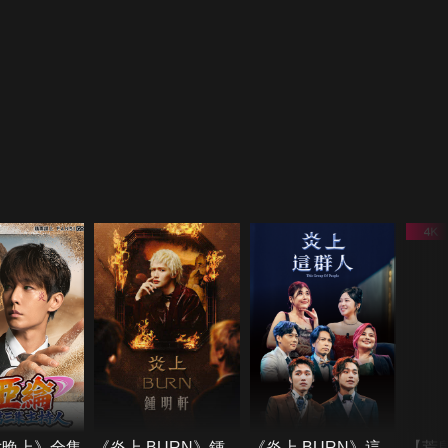
六晚上》全集
《炎上 BURN》鍾
《炎上 BURN》這
【荒