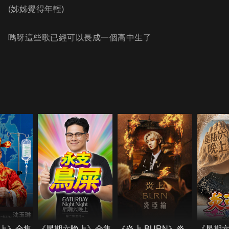
(姊姊覺得年輕)
嗎呀這些歌已經可以長成一個高中生了
上》全集
《星期六晚上》全集
《炎上 BURN》炎
《星期