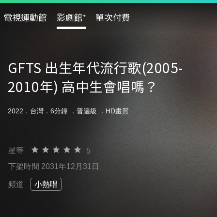
電視運動館
影劇館⁺
單次付費
GFTS 出生年代流行歌(2005-
2010年) 高中生會唱嗎？
2022．台灣．6分鐘 ．
普遍級
．HD畫質
星等
5
下架時間 2031年12月31日
頻道
小熱唱