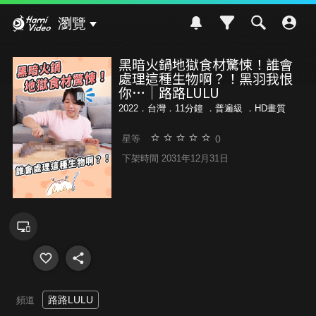
Hami Video
瀏覽
黑暗火鍋地獄食材驚悚！誰會
處理這種生物啊？！黑羽我恨
你…｜路路LULU
2022．台灣．11分鐘 ．
普遍級
．HD畫質
0
星等
下架時間 2031年12月31日
路路LULU
頻道