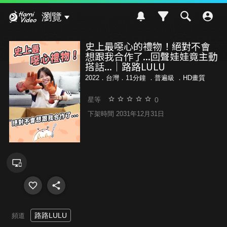
Hami Video
瀏覽
史上最噁心的禮物！絕對不會
想跟我合作了...回聲娃娃竟主動
搭話...｜路路LULU
2022．台灣．11分鐘 ．
普遍級
．HD畫質
0
星等
下架時間 2031年12月31日
路路LULU
頻道