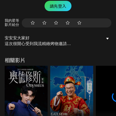
請先登入
我的星等
影片給分
安安安大家好
這次很開心受到我流精緻烤物邀請
一看到可以唱歌還有評分就馬上答應哈哈哈
最喜歡在各種地方唱歌了
相關影片
但不只唱歌連餐點都超讚！
必須再大推一下剝皮辣椒雞湯現在又開始懷念了
還有炸豆皮、鰻魚、豬肉牛肉串串
還有每天不一樣的主廚私房菜
上班壓力大的、愛唱歌、愛聚會愛吃美食的
都要來吧～～
如果在台北我們可能會每週報到了
好羨慕台中的朋友呀！