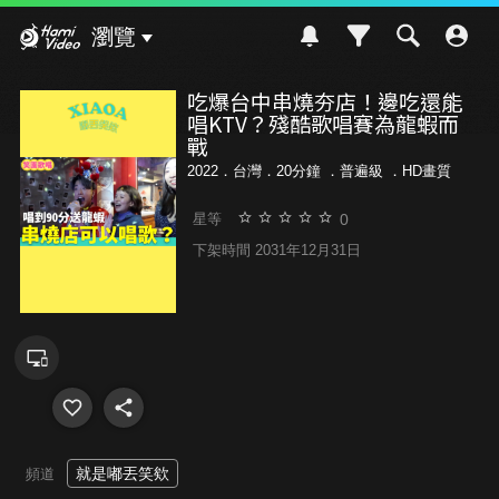
Hami Video
瀏覽
吃爆台中串燒夯店！邊吃還能
唱KTV？殘酷歌唱賽為龍蝦而
戰
2022．台灣．20分鐘 ．
普遍級
．HD畫質
0
星等
下架時間 2031年12月31日
就是嘟丟笑欸
頻道