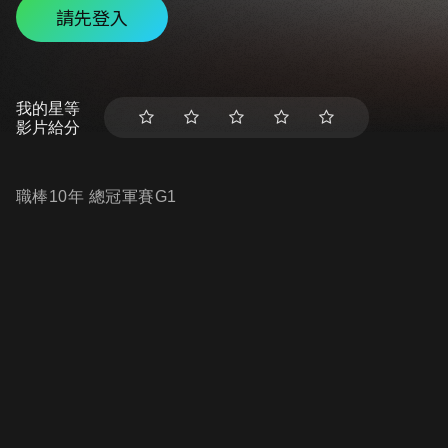
請先登入
我的星等
影片給分
職棒10年 總冠軍賽G1