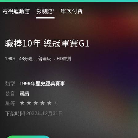
電視運動館
影劇館⁺
單次付費
職棒10年 總冠軍賽G1
1999．48分鐘 ．
普遍級
．HD畫質
類型
1999年歷史經典賽事
發音
國語
星等
5
下架時間 2032年12月31日