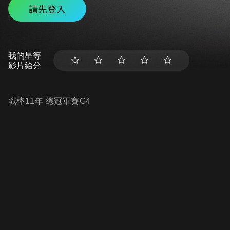
請先登入
我的星等
影片給分
職棒11年 總冠軍賽G4