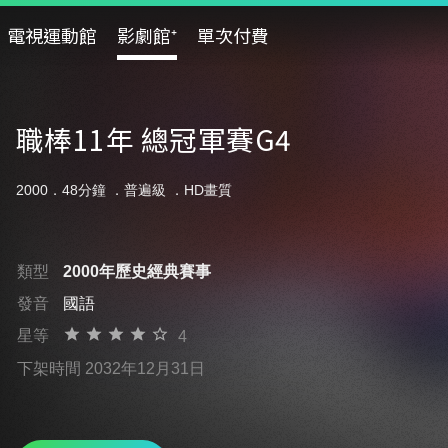
電視運動館
影劇館⁺
單次付費
職棒11年 總冠軍賽G4
2000．48分鐘 ．
普遍級
．HD畫質
類型
2000年歷史經典賽事
發音
國語
星等
4
下架時間 2032年12月31日