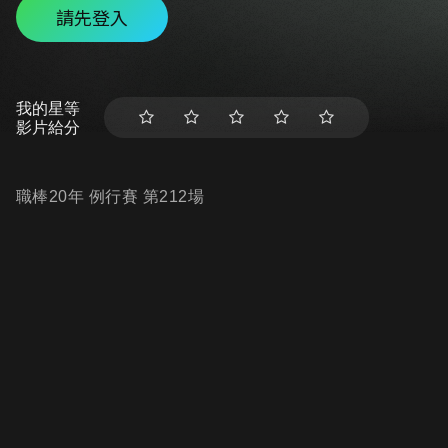
請先登入
我的星等
影片給分
職棒20年 例行賽 第212場