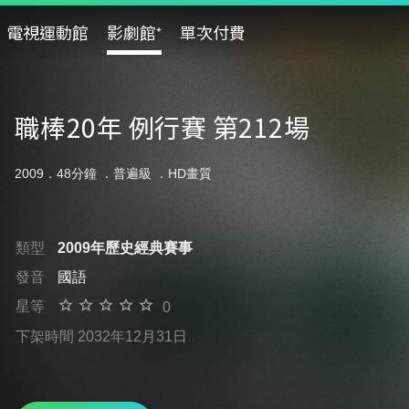
電視運動館
影劇館⁺
單次付費
職棒20年 例行賽 第212場
2009．48分鐘 ．
普遍級
．HD畫質
類型
2009年歷史經典賽事
發音
國語
星等
0
下架時間 2032年12月31日