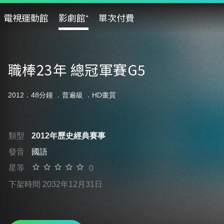
電視運動館
影劇館⁺
單次付費
職棒23年 總冠軍賽G5
2012．48分鐘 ．
普遍級
．HD畫質
類型
2012年歷史經典賽事
發音
國語
星等
0
下架時間 2032年12月31日