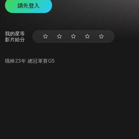
請先登入
我的星等
影片給分
職棒23年 總冠軍賽G5