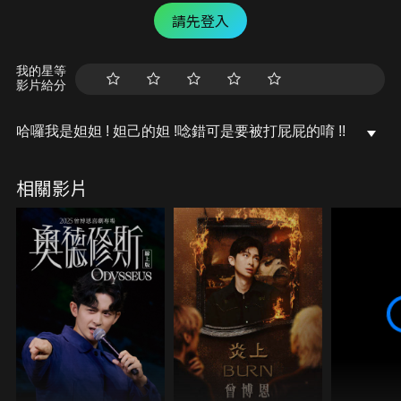
請先登入
我的星等
影片給分
哈囉我是妲妲 ! 妲己的妲 !唸錯可是要被打屁屁的唷 !!
相關影片