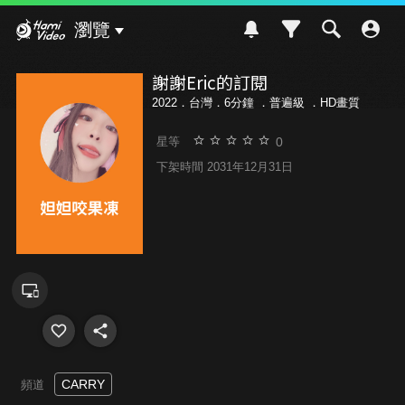
Hami Video
瀏覽
謝謝Eric的訂閱
2022．台灣．6分鐘 ．
普遍級
．HD畫質
0
星等
下架時間 2031年12月31日
CARRY
頻道