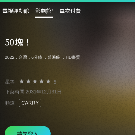
電視運動館
影劇館⁺
單次付費
50塊！
2022．台灣．6分鐘 ．
普遍級
．HD畫質
星等
5
下架時間 2031年12月31日
頻道
CARRY
請先登入