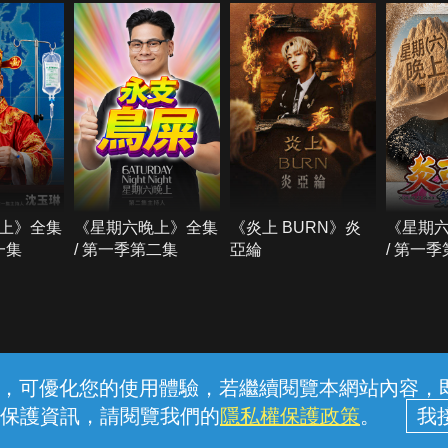
上》全集
《星期六晚上》全集
《炎上 BURN》炎
《星期
一集
/ 第一季第二集
亞綸
/ 第一
常見問題
線上客服
服務條款
隱私權保護
內容，可優化您的使用體驗，若繼續閱覽本網站內容，即表
保護資訊，請閱覽我們的
隱私權保護政策
。
中華電信股份有限公司個人家庭分公司 (統一編號：96979949) © 2026