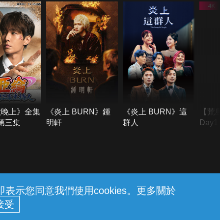
六晚上》全集
《炎上 BURN》鍾
《炎上 BURN》這
【荒
季第三集
明軒
群人
Day
難所
不了
示您同意我們使用cookies。更多關於