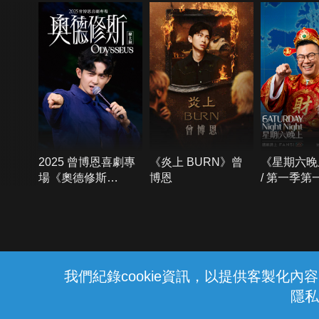
2025 曾博恩喜劇專
《炎上 BURN》曾
《星期六晚
場《奧德修斯
博恩
/ 第一季第
Odysseus》
{{notifyMsg}}
我們紀錄cookie資訊，以提供客製化
隱私