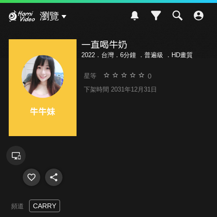
Hami Video
瀏覽
一直喝牛奶
2022．台灣．6分鐘 ．
普遍級
．HD畫質
0
星等
下架時間 2031年12月31日
CARRY
頻道