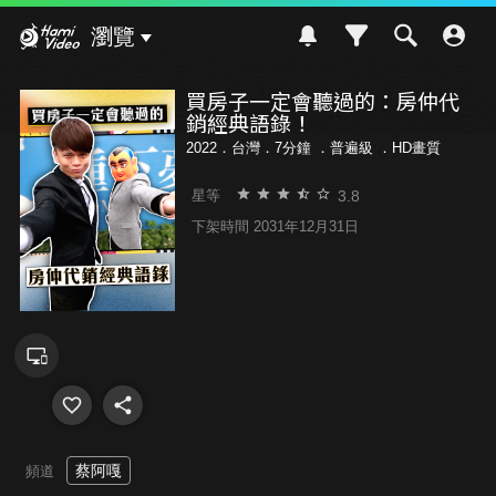
Hami Video
瀏覽
買房子一定會聽過的：房仲代
銷經典語錄！
2022．台灣．7分鐘 ．
普遍級
．HD畫質
3.8
星等
下架時間 2031年12月31日
蔡阿嘎
頻道