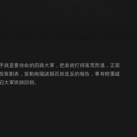
手就是要你命的四路大軍，把袁術打得落荒而逃，正當
投靠劉表，策動南陽諸縣百姓造反的報告，事有輕重緩
召大軍班師回朝。