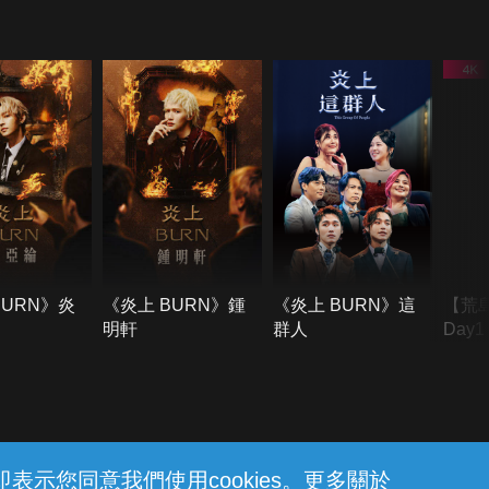
BURN》炎
《炎上 BURN》鍾
《炎上 BURN》這
【荒
明軒
群人
Day
難所
不了
示您同意我們使用cookies。更多關於