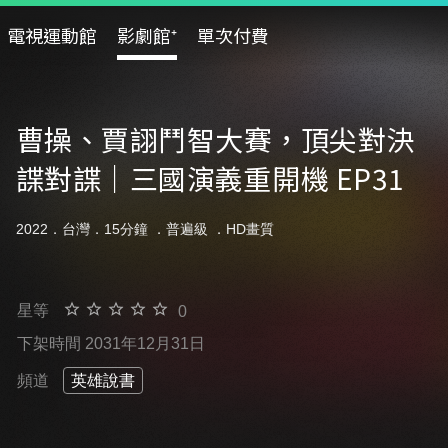
電視運動館
影劇館⁺
單次付費
曹操、賈詡鬥智大賽，頂尖對決
諜對諜｜三國演義重開機 EP31
2022．台灣．15分鐘 ．
普遍級
．HD畫質
星等
0
下架時間 2031年12月31日
頻道
英雄說書