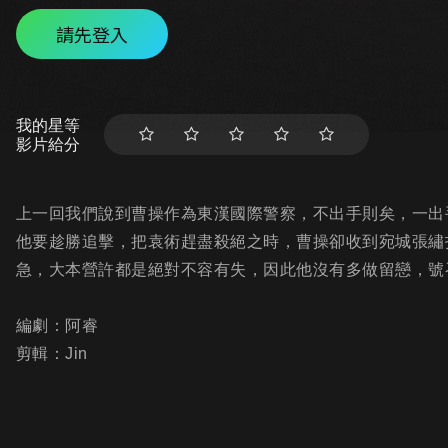
請先登入
我的星等
影片給分
上一回我們說到曹操作為東漢國際警察，不出手則矣，一出
他要趁勝追擊，把袁術趕盡殺絕之時，曹操卻收到宛城張繡
急，大本營許都是絕對不容有失，因此他沒有多做留戀，號
編劇：阿睿
剪輯：Jin