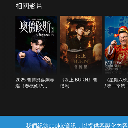
相關影片
2025 曾博恩喜劇專
《炎上 BURN》曾
《星期六晚
場《奧德修斯
博恩
/ 第一季第
Odysseus》
{{notifyMsg}}
我們紀錄cookie資訊，以提供客製化