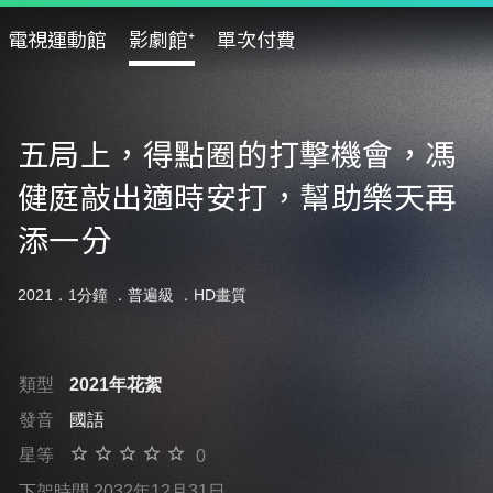
電視運動館
影劇館⁺
單次付費
五局上，得點圈的打擊機會，馮
健庭敲出適時安打，幫助樂天再
添一分
2021．1分鐘 ．
普遍級
．HD畫質
類型
2021年花絮
發音
國語
星等
0
下架時間 2032年12月31日