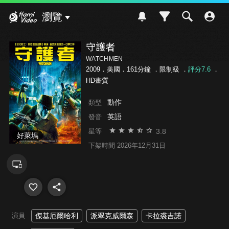
Hami Video
瀏覽
守護者
WATCHMEN
2009．美國．161分鐘 ．
限制級
．
評分7.6
．
HD畫質
動作
類型
英語
發音
3.8
星等
好萊塢
下架時間 2026年12月31日
演員
傑基厄爾哈利
派翠克威爾森
卡拉裘吉諾