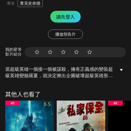
查克史奈德
導演
請先登入
播放預告片
我的星等
影片給分
當超級英雄一個接一個被謀殺，擁有正義感的變裝超
級英雄變臉羅夏，就決定揪出企圖破壞超級英雄形象
的幕後黑手。當他重新和以往的戰友們聯絡，才發現
他們都已經退休，而且其中只有一個擁有真正的超能
其他人也看了
力。變臉羅夏調查的結果發現這項陰謀涉及這群超級
英雄的過去，也將對未來造成重大的災難。他和他的
6.5
老戰友的責任是守護人類，但是誰來守護“守護
者”呢？