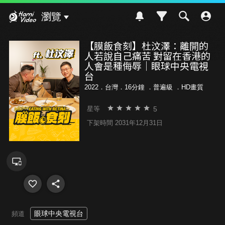
Hami Video
瀏覽
【膜飯食刻】杜汶澤：離開的
人若說自己痛苦 對留在香港的
人會是種侮辱｜眼球中央電視
台
2022．台灣．16分鐘 ．
普遍級
．HD畫質
5
星等
下架時間 2031年12月31日
眼球中央電視台
頻道