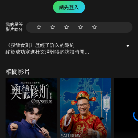
請先登入
我的星等
影片給分
《膜飯食刻》歷經了許久的邀約
終於成功塞進杜文澤難得的訪談時間
只是視網膜被小杜良品的鴨血辣到崩潰...
後來兩人在餐桌上聊到了香港的一切
相關影片
也談及了當今公眾人物面臨世局的應對。