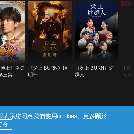
六晚上》全集
《炎上 BURN》鍾
《炎上 BURN》這
【荒
季第三集
明軒
群人
Day
難所
不了
示您同意我們使用cookies。更多關於