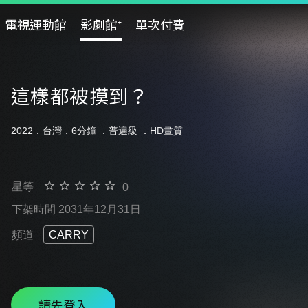
電視運動館
影劇館⁺
單次付費
這樣都被摸到？
2022．台灣．6分鐘 ．
普遍級
．HD畫質
星等
0
下架時間 2031年12月31日
頻道
CARRY
請先登入