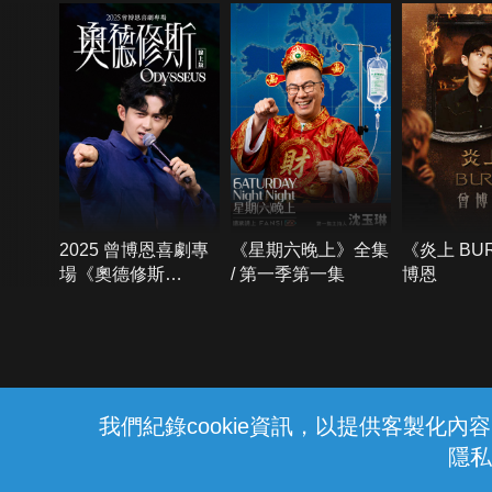
2025 曾博恩喜劇專
《星期六晚上》全集
《炎上 BU
場《奧德修斯
/ 第一季第一集
博恩
Odysseus》
{{notifyMsg}}
我們紀錄cookie資訊，以提供客製化
隱私