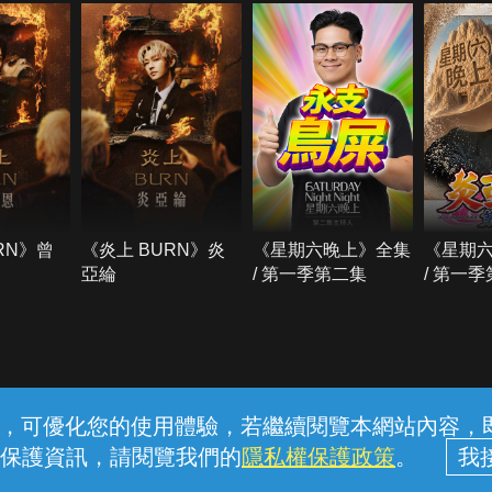
RN》曾
《炎上 BURN》炎
《星期六晚上》全集
《星期
亞綸
/ 第一季第二集
/ 第一
常見問題
線上客服
服務條款
隱私權保護
內容，可優化您的使用體驗，若繼續閱覽本網站內容，即表
保護資訊，請閱覽我們的
隱私權保護政策
。
中華電信股份有限公司個人家庭分公司 (統一編號：96979949) © 2026