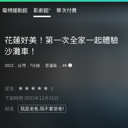
電視運動館
影劇館⁺
單次付費
花蓮好美！第一次全家一起體驗
沙灘車！
2022．台灣．7分鐘 ．
普遍級
．4K
星等
5
下架時間 2031年12月31日
頻道
我是老爸,我不要當爸!