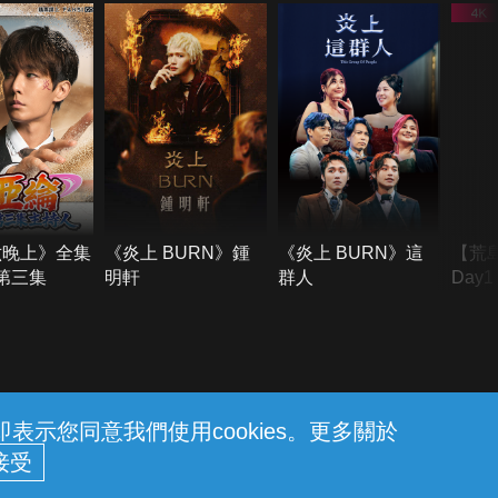
六晚上》全集
《炎上 BURN》鍾
《炎上 BURN》這
【荒
季第三集
明軒
群人
Day
難所
不了
示您同意我們使用cookies。更多關於