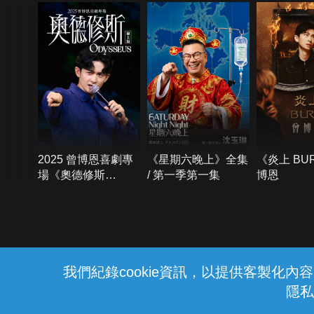
2025 曾博恩喜劇專
《星期六晚上》全集
《炎上 BU
場《奧德修斯
/ 第一季第一集
博恩
Odysseus》
{{notifyMsg}}
我們紀錄cookie資訊，以提供客製化
隱私