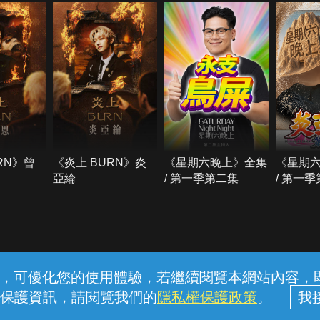
RN》曾
《炎上 BURN》炎
《星期六晚上》全集
《星期
亞綸
/ 第一季第二集
/ 第一
常見問題
線上客服
服務條款
隱私權保護
內容，可優化您的使用體驗，若繼續閱覽本網站內容，即表
保護資訊，請閱覽我們的
隱私權保護政策
。
中華電信股份有限公司個人家庭分公司 (統一編號：96979949) © 2026