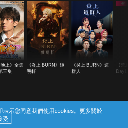
六晚上》全集
《炎上 BURN》鍾
《炎上 BURN》這
【荒
季第三集
明軒
群人
Day
難所
不了
示您同意我們使用cookies。更多關於