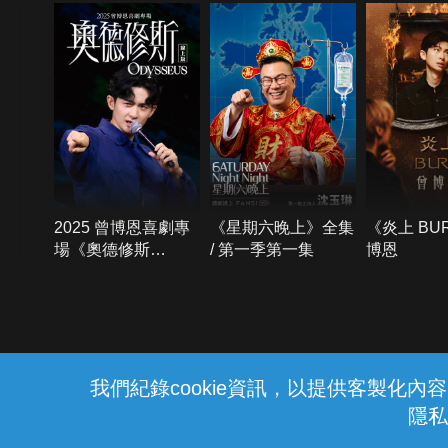
2025 曾博恩喜劇專
《星期六晚上》全集
《炎上 BU
場《奧德修斯
/ 第一季第一集
博恩
Odysseus》
{{notifyMsg}}
我們紀錄cookie資訊，以提供客製化
隱私