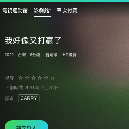
電視運動館
影劇館⁺
單次付費
我好像又打贏了
2022．台灣．6分鐘 ．
普遍級
．HD畫質
星等
0
下架時間 2031年12月31日
頻道
CARRY
請先登入