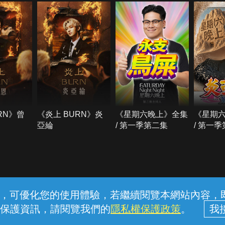
RN》曾
《炎上 BURN》炎
《星期六晚上》全集
《星期
亞綸
/ 第一季第二集
/ 第一
常見問題
線上客服
服務條款
隱私權保護
內容，可優化您的使用體驗，若繼續閱覽本網站內容，即表
保護資訊，請閱覽我們的
隱私權保護政策
。
中華電信股份有限公司個人家庭分公司 (統一編號：96979949) © 2026