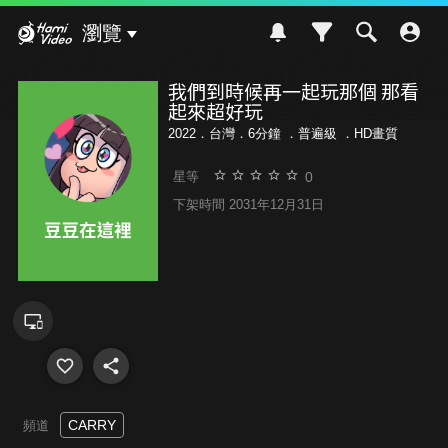
Hami Video
瀏覽
我們到時候再一起玩那個 那看
起來超好玩
2022．台灣．6分鐘 ．
普遍級
．HD畫質
0
星等
下架時間 2031年12月31日
CARRY
頻道