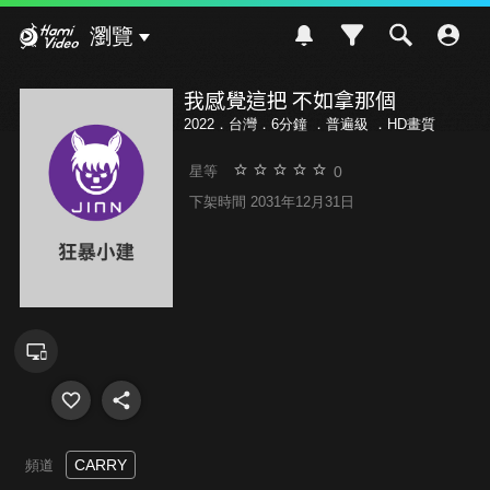
Hami Video
瀏覽
我感覺這把 不如拿那個
2022．台灣．6分鐘 ．
普遍級
．HD畫質
0
星等
下架時間 2031年12月31日
CARRY
頻道