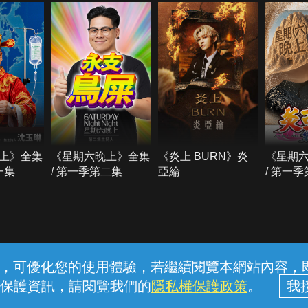
上》全集
《星期六晚上》全集
《炎上 BURN》炎
《星期
一集
/ 第一季第二集
亞綸
/ 第一
常見問題
線上客服
服務條款
隱私權保護
內容，可優化您的使用體驗，若繼續閱覽本網站內容，即表
保護資訊，請閱覽我們的
隱私權保護政策
。
中華電信股份有限公司個人家庭分公司 (統一編號：96979949) © 2026