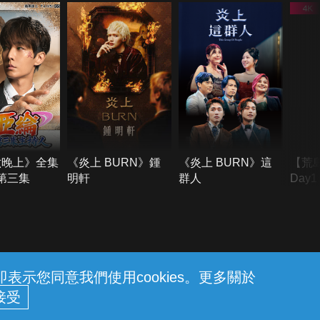
六晚上》全集
《炎上 BURN》鍾
《炎上 BURN》這
【荒
季第三集
明軒
群人
Day
難所
不了
示您同意我們使用cookies。更多關於