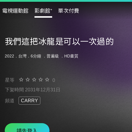
電視運動館
影劇館⁺
單次付費
我們這把冰龍是可以一次過的
2022．台灣．6分鐘 ．
普遍級
．HD畫質
星等
0
下架時間 2031年12月31日
頻道
CARRY
請先登入