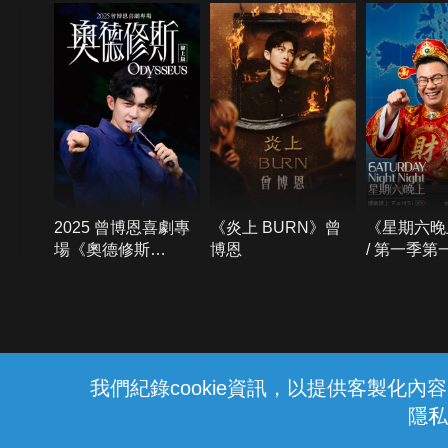
2025 曾博恩喜劇專
《炎上 BURN》曾
《星期六晚
場《奧德修斯
博恩
/ 第一季第
Odysseus》
{{notifyMsg}}
我們紀錄cookie資訊，以提供客製化
隱私