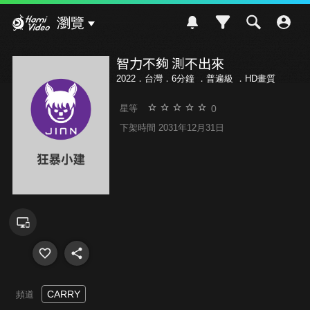
Hami Video
瀏覽
智力不夠 測不出來
2022．台灣．6分鐘 ．
普遍級
．HD畫質
0
星等
下架時間 2031年12月31日
CARRY
頻道