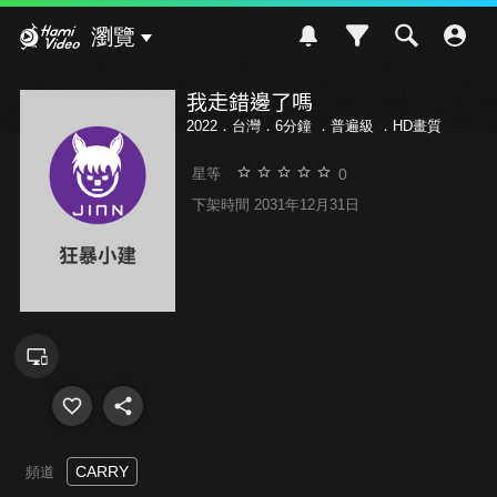
Hami Video
瀏覽
我走錯邊了嗎
2022．台灣．6分鐘 ．
普遍級
．HD畫質
0
星等
下架時間 2031年12月31日
CARRY
頻道