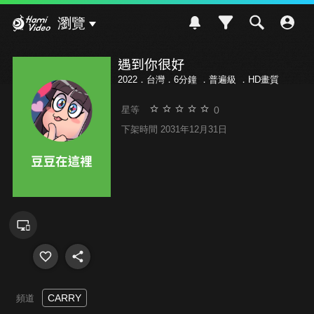
Hami Video
瀏覽
遇到你很好
2022．台灣．6分鐘 ．
普遍級
．HD畫質
0
星等
下架時間 2031年12月31日
CARRY
頻道