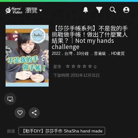
Hami Video
瀏覽
【莎莎手帳系列】不是我的手
挑戰做手帳！做出了什麼驚人
結果？｜Not my hands
challenge
2022．台灣．10分鐘 ．
普遍級
．HD畫質
0
星等
下架時間 2031年12月31日
【動手DIY】莎莎手作 ShaSha hand made
頻道