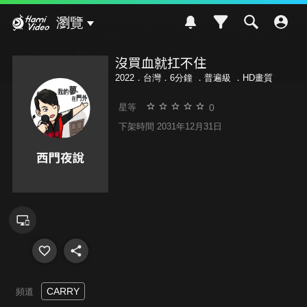
Hami Video
瀏覽
沒買血就扛不住
2022．台灣．6分鐘 ．
普遍級
．HD畫質
0
星等
下架時間 2031年12月31日
CARRY
頻道