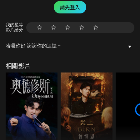
請先登入
我的星等
影片給分
哈囉你好 謝謝你的追隨 ~
相關影片