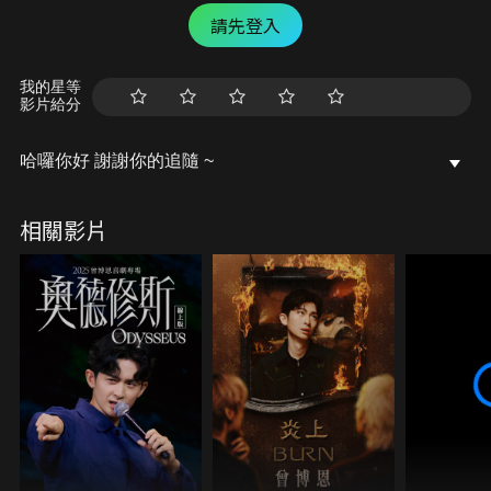
請先登入
我的星等
影片給分
哈囉你好 謝謝你的追隨 ~
相關影片