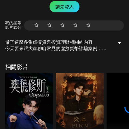
請先登入
我的星等
影片給分
做了這麼多集虛擬貨幣投資理財相關的內容
今天要來跟大家聊聊常見的虛擬貨幣詐騙案例：
在學習怎麼賺錢之前，一定要先學習怎麼不賠錢。
雖然說有些詐騙手法低端到你覺得不會有人上當，但
相關影片
他就還是這麼猖狂，肯定是收益不錯呀
而且很多時候在詐騙得當下，當事人得腦袋可能因為
市場行情、fomo 情緒或者是才剛進入這個產業而一
隻半解，沒有該有得判斷力，都是很容易上當的原因
我自己在剛出社會對於股票一知半解時也是很容易差
點被騙去買過那種未上市股票
因為當你聽到幾個你好像聽過的專有名詞，就很容易
被唬得一愣一愣的，反而比完全不懂時還要容易上
當。
所以我完全理解這種血汗錢差點不見得感受