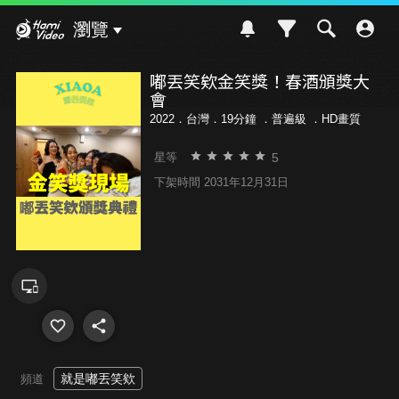
Hami Video
瀏覽
嘟丟笑欸金笑獎！春酒頒獎大
會
2022．台灣．19分鐘 ．
普遍級
．HD畫質
5
星等
下架時間 2031年12月31日
就是嘟丟笑欸
頻道