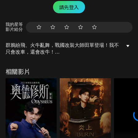
請先登入
我的星等
影片給分
群鴉紛飛、火牛亂舞，戰國改裝大師田單登場！我不
只會改車，還會改牛！
加入頻道會員｜https://bit.ly/2sIrQcr
相關影片
業務合作信箱｜herostory.tw@gmail.com
說書人阿睿IG｜
https://www.instagram.com/3draystory/
編劇：阿睿
剪輯：Jin
亮子偶像｢戰國神將｣樂毅的故事
https://youtu.be/oIuZV0cIOiU