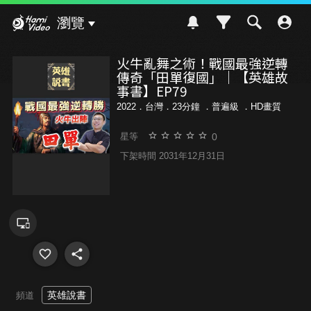
Hami Video
瀏覽
火牛亂舞之術！戰國最強逆轉
傳奇「田單復國」｜【英雄故
事書】EP79
2022．台灣．23分鐘 ．
普遍級
．HD畫質
0
星等
下架時間 2031年12月31日
英雄說書
頻道